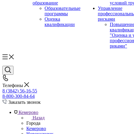
образование
условий тр
Образовательные
Управление
программы
профессиональн
Оценка
рисками
квалификации
Повышени
квалифика
"Оценка и 
профессио
риками"
Телефоны
8 (3842) 56-16-55
8-800-300-84-64
Заказать звонок
Кемерово
Назад
Города
Кемерово
Новокузнецк