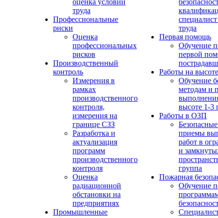
оценка условий
безопасност
труда
квалифика
Профессиональные
специалист
риски
труда
Оценка
Первая помощь
профессиональных
Обучение п
рисков
первой по
Производственный
пострадав
контроль
Работы на высот
Измерения в
Обучение б
рамках
методам и 
производственного
выполнения
контроля,
высоте 1-3 
измерения на
Работы в ОЗП
границе СЗЗ
Безопасные
Разработка и
приемы вы
актуализация
работ в ог
программ
и замкнуты
производственного
пространств
контроля
группа
Оценка
Пожарная безопа
радиационной
Обучение п
обстановки на
программа
предприятиях
безопаснос
Промышленные
Специалист