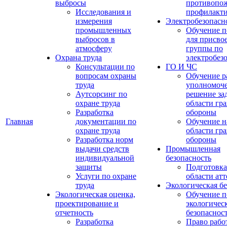
выбросы
противопо
Исследования и
профилакт
измерения
Электробезопасн
промышленных
Обучение п
выбросов в
для присво
атмосферу
группы по
Охрана труда
электробез
Консультации по
ГО И ЧС
вопросам охраны
Обучение р
труда
уполномоч
Аутсорсинг по
решение зад
охране труда
области гр
Разработка
обороны
Главная
документации по
Обучение н
охране труда
области гр
Разработка норм
обороны
выдачи средств
Промышленная
индивидуальной
безопасность
защиты
Подготовка
Услуги по охране
области ат
труда
Экологическая бе
Экологическая оценка,
Обучение п
проектирование и
экологичес
отчетность
безопаснос
Разработка
Право рабо