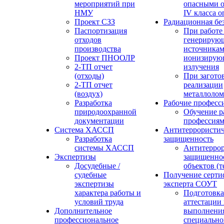
мероприятий при
опасными о
НМУ
IV класса 
Проект СЗЗ
Радиационная бе
Паспортизация
При работе
отходов
генерирую
производства
источника
Проект ПНООЛР
ионизирую
2-ТП отчет
излучения
(отходы)
При загото
2-ТП отчет
реализации
(воздух)
металлолом
Разработка
Рабочие професс
природоохранной
Обучение р
документации
профессия
Система ХАССП
Антитеррористич
Разработка
защищенность
системы ХАССП
Антитеррор
Экспертизы
защищенно
Досудебные /
объектов (
судебные
Получение серти
экспертизы
эксперта СОУТ
характера работы и
Подготовка
условий труда
аттестации
Дополнительное
выполнения
профессиональное
специально