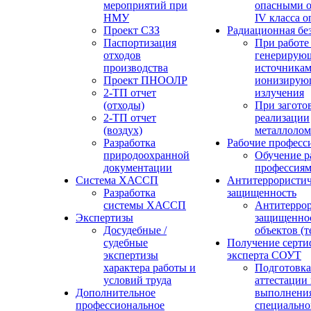
мероприятий при
опасными о
НМУ
IV класса 
Проект СЗЗ
Радиационная бе
Паспортизация
При работе
отходов
генерирую
производства
источника
Проект ПНООЛР
ионизирую
2-ТП отчет
излучения
(отходы)
При загото
2-ТП отчет
реализации
(воздух)
металлолом
Разработка
Рабочие професс
природоохранной
Обучение р
документации
профессия
Система ХАССП
Антитеррористич
Разработка
защищенность
системы ХАССП
Антитеррор
Экспертизы
защищенно
Досудебные /
объектов (
судебные
Получение серти
экспертизы
эксперта СОУТ
характера работы и
Подготовка
условий труда
аттестации
Дополнительное
выполнения
профессиональное
специально