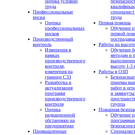
оценка условий
безопасност
труда
квалифика
Профессиональные
специалист
риски
труда
Оценка
Первая помощь
профессиональных
Обучение п
рисков
первой по
Производственный
пострадав
контроль
Работы на высот
Измерения в
Обучение б
рамках
методам и 
производственного
выполнения
контроля,
высоте 1-3 
измерения на
Работы в ОЗП
границе СЗЗ
Безопасные
Разработка и
приемы вы
актуализация
работ в ог
программ
и замкнуты
производственного
пространств
контроля
группа
Оценка
Пожарная безопа
радиационной
Обучение п
обстановки на
программа
предприятиях
безопаснос
Промышленные
Специалист