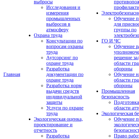
выбросы
противопо
Исследования и
профилакт
измерения
Электробезопасн
промышленных
Обучение п
выбросов в
для присво
атмосферу
группы по
Охрана труда
электробез
Консультации по
ГО И ЧС
вопросам охраны
Обучение р
труда
уполномоч
Аутсорсинг по
решение зад
охране труда
области гр
Разработка
обороны
Главная
документации по
Обучение н
охране труда
области гр
Разработка норм
обороны
выдачи средств
Промышленная
индивидуальной
безопасность
защиты
Подготовка
Услуги по охране
области ат
труда
Экологическая бе
Экологическая оценка,
Обучение п
проектирование и
экологичес
отчетность
безопаснос
Разработка
Право рабо