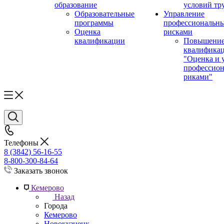
образование
условий тр
Образовательные
Управление
программы
профессиональн
Оценка
рисками
квалификации
Повышени
квалифика
"Оценка и 
профессио
риками"
Телефоны
8 (3842) 56-16-55
8-800-300-84-64
Заказать звонок
Кемерово
Назад
Города
Кемерово
Новокузнецк