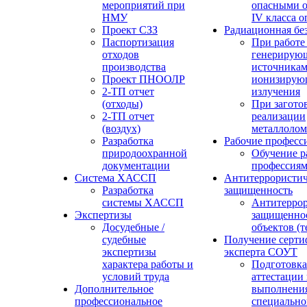
мероприятий при
опасными о
НМУ
IV класса 
Проект СЗЗ
Радиационная бе
Паспортизация
При работе
отходов
генерирую
производства
источника
Проект ПНООЛР
ионизирую
2-ТП отчет
излучения
(отходы)
При загото
2-ТП отчет
реализации
(воздух)
металлолом
Разработка
Рабочие професс
природоохранной
Обучение р
документации
профессия
Система ХАССП
Антитеррористич
Разработка
защищенность
системы ХАССП
Антитеррор
Экспертизы
защищенно
Досудебные /
объектов (
судебные
Получение серти
экспертизы
эксперта СОУТ
характера работы и
Подготовка
условий труда
аттестации
Дополнительное
выполнения
профессиональное
специально