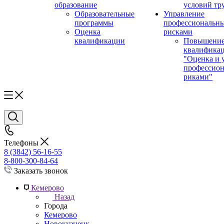
образование
условий тр
Образовательные
Управление
программы
профессиональн
Оценка
рисками
квалификации
Повышени
квалифика
"Оценка и 
профессио
риками"
Телефоны
8 (3842) 56-16-55
8-800-300-84-64
Заказать звонок
Кемерово
Назад
Города
Кемерово
Новокузнецк