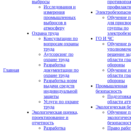
выбросы
противопо
Исследования и
профилакт
измерения
Электробезопасн
промышленных
Обучение п
выбросов в
для присво
атмосферу
группы по
Охрана труда
электробез
Консультации по
ГО И ЧС
вопросам охраны
Обучение р
труда
уполномоч
Аутсорсинг по
решение зад
охране труда
области гр
Разработка
обороны
Главная
документации по
Обучение н
охране труда
области гр
Разработка норм
обороны
выдачи средств
Промышленная
индивидуальной
безопасность
защиты
Подготовка
Услуги по охране
области ат
труда
Экологическая бе
Экологическая оценка,
Обучение п
проектирование и
экологичес
отчетность
безопаснос
Разработка
Право рабо