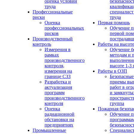
оценка условий
безопасност
труда
квалифика
Профессиональные
специалист
риски
труда
Оценка
Первая помощь
профессиональных
Обучение п
рисков
первой по
Производственный
пострадав
контроль
Работы на высот
Измерения в
Обучение б
рамках
методам и 
производственного
выполнения
контроля,
высоте 1-3 
измерения на
Работы в ОЗП
границе СЗЗ
Безопасные
Разработка и
приемы вы
актуализация
работ в ог
программ
и замкнуты
производственного
пространств
контроля
группа
Оценка
Пожарная безопа
радиационной
Обучение п
обстановки на
программа
предприятиях
безопаснос
Промышленные
Специалист