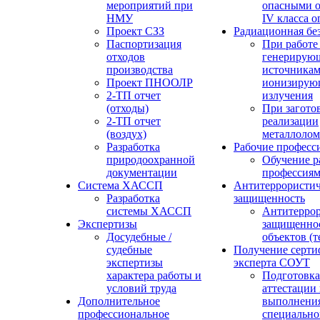
мероприятий при
опасными о
НМУ
IV класса 
Проект СЗЗ
Радиационная бе
Паспортизация
При работе
отходов
генерирую
производства
источника
Проект ПНООЛР
ионизирую
2-ТП отчет
излучения
(отходы)
При загото
2-ТП отчет
реализации
(воздух)
металлолом
Разработка
Рабочие професс
природоохранной
Обучение р
документации
профессия
Система ХАССП
Антитеррористич
Разработка
защищенность
системы ХАССП
Антитеррор
Экспертизы
защищенно
Досудебные /
объектов (
судебные
Получение серти
экспертизы
эксперта СОУТ
характера работы и
Подготовка
условий труда
аттестации
Дополнительное
выполнения
профессиональное
специально