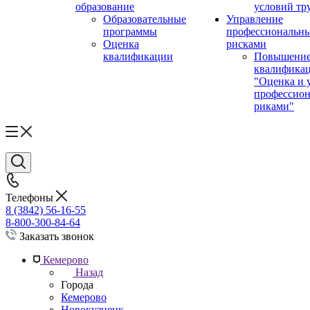
образование
условий тр
Образовательные
Управление
программы
профессиональн
Оценка
рисками
квалификации
Повышени
квалифика
"Оценка и 
профессио
риками"
Телефоны
8 (3842) 56-16-55
8-800-300-84-64
Заказать звонок
Кемерово
Назад
Города
Кемерово
Новокузнецк