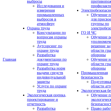
выбросы
противопо
Исследования и
профилакт
измерения
Электробезопасн
промышленных
Обучение п
выбросов в
для присво
атмосферу
группы по
Охрана труда
электробез
Консультации по
ГО И ЧС
вопросам охраны
Обучение р
труда
уполномоч
Аутсорсинг по
решение зад
охране труда
области гр
Разработка
обороны
Главная
документации по
Обучение н
охране труда
области гр
Разработка норм
обороны
выдачи средств
Промышленная
индивидуальной
безопасность
защиты
Подготовка
Услуги по охране
области ат
труда
Экологическая бе
Экологическая оценка,
Обучение п
проектирование и
экологичес
отчетность
безопаснос
Разработка
Право рабо