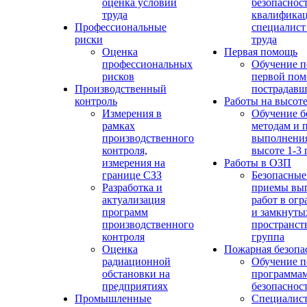
оценка условий
безопасност
труда
квалифика
Профессиональные
специалист
риски
труда
Оценка
Первая помощь
профессиональных
Обучение п
рисков
первой по
Производственный
пострадав
контроль
Работы на высот
Измерения в
Обучение б
рамках
методам и 
производственного
выполнения
контроля,
высоте 1-3 
измерения на
Работы в ОЗП
границе СЗЗ
Безопасные
Разработка и
приемы вы
актуализация
работ в ог
программ
и замкнуты
производственного
пространств
контроля
группа
Оценка
Пожарная безопа
радиационной
Обучение п
обстановки на
программа
предприятиях
безопаснос
Промышленные
Специалист