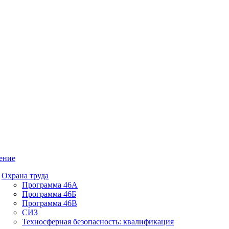
ение
Охрана труда
Программа 46А
Программа 46Б
Программа 46В
СИЗ
Техносферная безопасность: квалификация