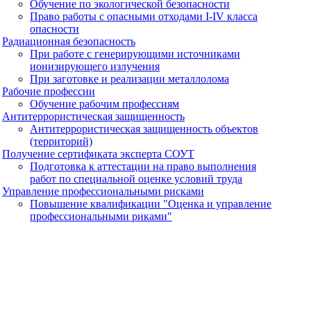
Обучение по экологической безопасности
Право работы с опасными отходами I-IV класса
опасности
Радиационная безопасность
При работе с генерирующими источниками
ионизирующего излучения
При заготовке и реализации металлолома
Рабочие профессии
Обучение рабочим профессиям
Антитеррористическая защищенность
Антитеррористическая защищенность объектов
(территорий)
Получение сертификата эксперта СОУТ
Подготовка к аттестации на право выполнения
работ по специальной оценке условий труда
Управление профессиональными рисками
Повышение квалификации "Оценка и управление
профессиональными риками"