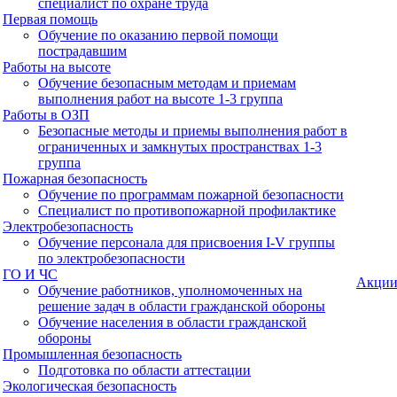
специалист по охране труда
Первая помощь
Обучение по оказанию первой помощи
пострадавшим
Работы на высоте
Обучение безопасным методам и приемам
выполнения работ на высоте 1-3 группа
Работы в ОЗП
Безопасные методы и приемы выполнения работ в
ограниченных и замкнутых пространствах 1-3
группа
Пожарная безопасность
Обучение по программам пожарной безопасности
Специалист по противопожарной профилактике
Электробезопасность
Обучение персонала для присвоения I-V группы
по электробезопасности
ГО И ЧС
Акци
Обучение работников, уполномоченных на
решение задач в области гражданской обороны
Обучение населения в области гражданской
обороны
Промышленная безопасность
Подготовка по области аттестации
Экологическая безопасность