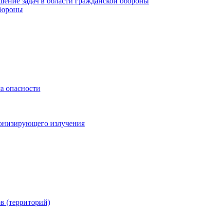
шение задач в области гражданской обороны
обороны
са опасности
онизирующего излучения
в (территорий)