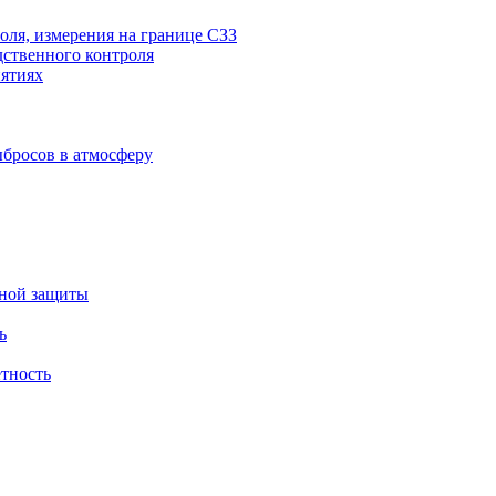
оля, измерения на границе СЗЗ
дственного контроля
ятиях
бросов в атмосферу
ьной защиты
ь
етность