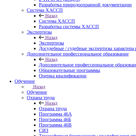
Разработка природоохранной документации
Система ХАССП
Назад
Система ХАССП
Разработка системы ХАССП
Экспертизы
Назад
Экспертизы
Досудебные / судебные экспертизы характера 
Дополнительное профессиональное образование
Назад
Дополнительное профессиональное образова
Образовательные программы
Оценка квалификации
Обучение
Назад
Обучение
Охрана труда
Назад
Охрана труда
Программа 46А
Программа 46Б
Программа 46В
СИЗ
Техносферная безопасность: квалификация сп