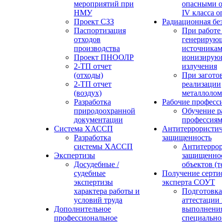
мероприятий при
опасными о
НМУ
IV класса 
Проект СЗЗ
Радиационная бе
Паспортизация
При работе
отходов
генерирую
производства
источника
Проект ПНООЛР
ионизирую
2-ТП отчет
излучения
(отходы)
При загото
2-ТП отчет
реализации
(воздух)
металлолом
Разработка
Рабочие професс
природоохранной
Обучение р
документации
профессия
Система ХАССП
Антитеррористич
Разработка
защищенность
системы ХАССП
Антитеррор
Экспертизы
защищенно
Досудебные /
объектов (
судебные
Получение серти
экспертизы
эксперта СОУТ
характера работы и
Подготовка
условий труда
аттестации
Дополнительное
выполнения
профессиональное
специально