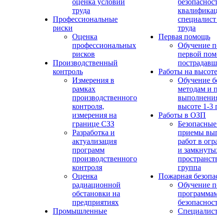
оценка условий
безопасност
труда
квалифика
Профессиональные
специалист
риски
труда
Оценка
Первая помощь
профессиональных
Обучение п
рисков
первой по
Производственный
пострадав
контроль
Работы на высот
Измерения в
Обучение б
рамках
методам и 
производственного
выполнения
контроля,
высоте 1-3 
измерения на
Работы в ОЗП
границе СЗЗ
Безопасные
Разработка и
приемы вы
актуализация
работ в ог
программ
и замкнуты
производственного
пространств
контроля
группа
Оценка
Пожарная безопа
радиационной
Обучение п
обстановки на
программа
предприятиях
безопаснос
Промышленные
Специалист