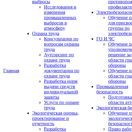
выбросы
противопо
Исследования и
профилакт
измерения
Электробезопасн
промышленных
Обучение п
выбросов в
для присво
атмосферу
группы по
Охрана труда
электробез
Консультации по
ГО И ЧС
вопросам охраны
Обучение р
труда
уполномоч
Аутсорсинг по
решение зад
охране труда
области гр
Разработка
обороны
Главная
документации по
Обучение н
охране труда
области гр
Разработка норм
обороны
выдачи средств
Промышленная
индивидуальной
безопасность
защиты
Подготовка
Услуги по охране
области ат
труда
Экологическая бе
Экологическая оценка,
Обучение п
проектирование и
экологичес
отчетность
безопаснос
Разработка
Право рабо