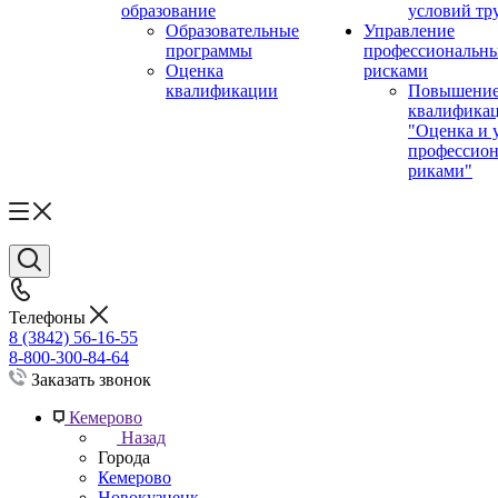
образование
условий тр
Образовательные
Управление
программы
профессиональн
Оценка
рисками
квалификации
Повышени
квалифика
"Оценка и 
профессио
риками"
Телефоны
8 (3842) 56-16-55
8-800-300-84-64
Заказать звонок
Кемерово
Назад
Города
Кемерово
Новокузнецк