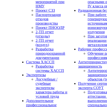
мероприятий при
опасными о
НМУ
IV класса 
Проект СЗЗ
Радиационная бе
Паспортизация
При работе
отходов
генерирую
производства
источника
Проект ПНООЛР
ионизирую
2-ТП отчет
излучения
(отходы)
При загото
2-ТП отчет
реализации
(воздух)
металлолом
Разработка
Рабочие професс
природоохранной
Обучение р
документации
профессия
Система ХАССП
Антитеррористич
Разработка
защищенность
системы ХАССП
Антитеррор
Экспертизы
защищенно
Досудебные /
объектов (
судебные
Получение серти
экспертизы
эксперта СОУТ
характера работы и
Подготовка
условий труда
аттестации
Дополнительное
выполнения
профессиональное
специально