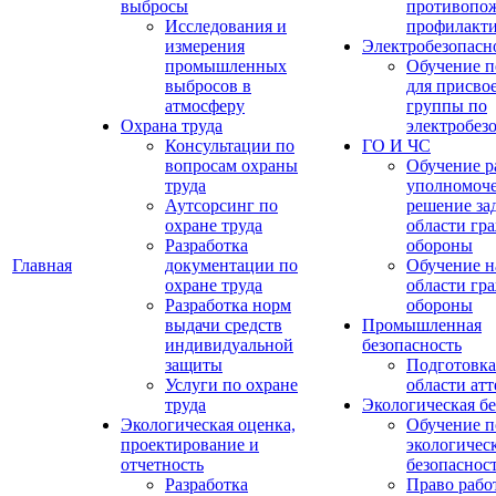
выбросы
противопо
Исследования и
профилакт
измерения
Электробезопасн
промышленных
Обучение п
выбросов в
для присво
атмосферу
группы по
Охрана труда
электробез
Консультации по
ГО И ЧС
вопросам охраны
Обучение р
труда
уполномоч
Аутсорсинг по
решение зад
охране труда
области гр
Разработка
обороны
Главная
документации по
Обучение н
охране труда
области гр
Разработка норм
обороны
выдачи средств
Промышленная
индивидуальной
безопасность
защиты
Подготовка
Услуги по охране
области ат
труда
Экологическая бе
Экологическая оценка,
Обучение п
проектирование и
экологичес
отчетность
безопаснос
Разработка
Право рабо