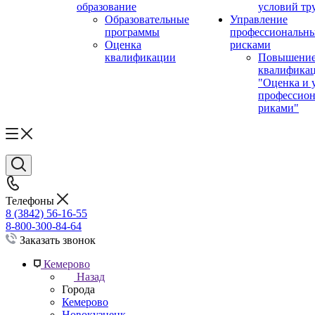
образование
условий тр
Образовательные
Управление
программы
профессиональн
Оценка
рисками
квалификации
Повышени
квалифика
"Оценка и 
профессио
риками"
Телефоны
8 (3842) 56-16-55
8-800-300-84-64
Заказать звонок
Кемерово
Назад
Города
Кемерово
Новокузнецк