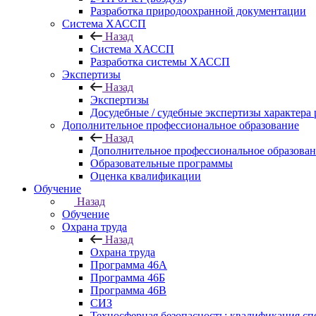
Разработка природоохранной документации
Система ХАССП
Назад
Система ХАССП
Разработка системы ХАССП
Экспертизы
Назад
Экспертизы
Досудебные / судебные экспертизы характера 
Дополнительное профессиональное образование
Назад
Дополнительное профессиональное образова
Образовательные программы
Оценка квалификации
Обучение
Назад
Обучение
Охрана труда
Назад
Охрана труда
Программа 46А
Программа 46Б
Программа 46В
СИЗ
Техносферная безопасность: квалификация сп