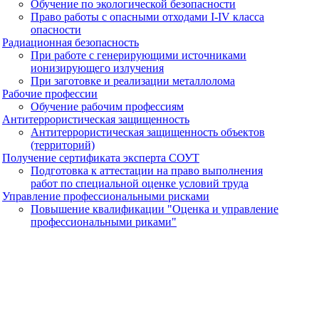
Обучение по экологической безопасности
Право работы с опасными отходами I-IV класса
опасности
Радиационная безопасность
При работе с генерирующими источниками
ионизирующего излучения
При заготовке и реализации металлолома
Рабочие профессии
Обучение рабочим профессиям
Антитеррористическая защищенность
Антитеррористическая защищенность объектов
(территорий)
Получение сертификата эксперта СОУТ
Подготовка к аттестации на право выполнения
работ по специальной оценке условий труда
Управление профессиональными рисками
Повышение квалификации "Оценка и управление
профессиональными риками"