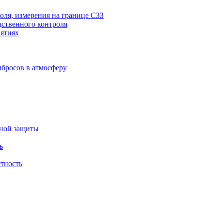
оля, измерения на границе СЗЗ
дственного контроля
ятиях
бросов в атмосферу
ьной защиты
ь
етность