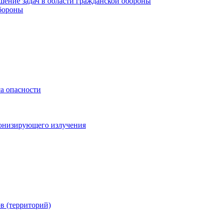
шение задач в области гражданской обороны
обороны
са опасности
онизирующего излучения
в (территорий)