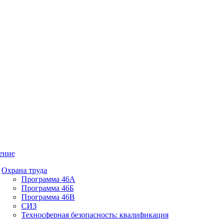
ение
Охрана труда
Программа 46А
Программа 46Б
Программа 46В
СИЗ
Техносферная безопасность: квалификация