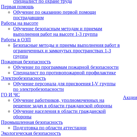
специалист по охране труда
Первая помощь
Обучение по оказанию первой помощи
пострадавшим
Работы на высоте
Обучение безопасным методам и приемам
выполнения работ на высоте 1-3 группа
Работы в ОЗП
Безопасные методы и приемы выполнения работ в
ограниченных и замкнутых пространствах 1-3
группа
Пожарная безопасность
Обучение по программам пожарной безопасности
Специалист по противопожарной профилактике
Электробезопасность
Обучение персонала для присвоения I-V группы
по электробезопасности
ГО И ЧС
Акци
Обучение работников, уполномоченных на
решение задач в области гражданской обороны
Обучение населения в области гражданской
обороны
Промышленная безопасность
Подготовка по области аттестации
Экологическая безопасность