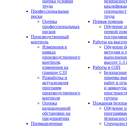
оценка условий
безопасност
труда
квалифика
Профессиональные
специалист
риски
труда
Оценка
Первая помощь
профессиональных
Обучение п
рисков
первой по
Производственный
пострадав
контроль
Работы на высот
Измерения в
Обучение б
рамках
методам и 
производственного
выполнения
контроля,
высоте 1-3 
измерения на
Работы в ОЗП
границе СЗЗ
Безопасные
Разработка и
приемы вы
актуализация
работ в ог
программ
и замкнуты
производственного
пространств
контроля
группа
Оценка
Пожарная безопа
радиационной
Обучение п
обстановки на
программа
предприятиях
безопаснос
Промышленные
Специалист