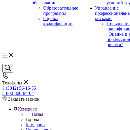
образование
условий тр
Образовательные
Управление
программы
профессиональн
Оценка
рисками
квалификации
Повышени
квалифика
"Оценка и 
профессио
риками"
Телефоны
8 (3842) 56-16-55
8-800-300-84-64
Заказать звонок
Кемерово
Назад
Города
Кемерово
Новокузнецк