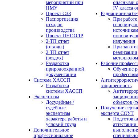
мероприятий при
опасными о
НМУ
IV класса 
Проект СЗЗ
Радиационная бе
Паспортизация
При работе
отходов
генерирую
производства
источника
Проект ПНООЛР
ионизирую
2-ТП отчет
излучения
(отходы)
При загото
2-ТП отчет
реализации
(воздух)
металлолом
Разработка
Рабочие професс
природоохранной
Обучение р
документации
профессия
Система ХАССП
Антитеррористич
Разработка
защищенность
системы ХАССП
Антитеррор
Экспертизы
защищенно
Досудебные /
объектов (
судебные
Получение серти
экспертизы
эксперта СОУТ
характера работы и
Подготовка
условий труда
аттестации
Дополнительное
выполнения
профессиональное
специально