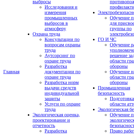
выбросы
противопо
Исследования и
профилакт
измерения
Электробезопасн
промышленных
Обучение п
выбросов в
для присво
атмосферу
группы по
Охрана труда
электробез
Консультации по
ГО И ЧС
вопросам охраны
Обучение р
труда
уполномоч
Аутсорсинг по
решение зад
охране труда
области гр
Разработка
обороны
Главная
документации по
Обучение н
охране труда
области гр
Разработка норм
обороны
выдачи средств
Промышленная
индивидуальной
безопасность
защиты
Подготовка
Услуги по охране
области ат
труда
Экологическая бе
Экологическая оценка,
Обучение п
проектирование и
экологичес
отчетность
безопаснос
Разработка
Право рабо