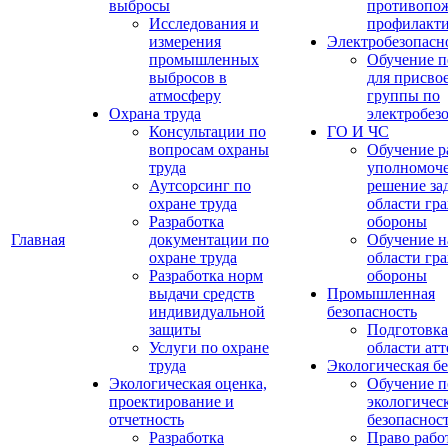
выбросы
противопо
Исследования и
профилакт
измерения
Электробезопасн
промышленных
Обучение п
выбросов в
для присво
атмосферу
группы по
Охрана труда
электробез
Консультации по
ГО И ЧС
вопросам охраны
Обучение р
труда
уполномоч
Аутсорсинг по
решение зад
охране труда
области гр
Разработка
обороны
Главная
документации по
Обучение н
охране труда
области гр
Разработка норм
обороны
выдачи средств
Промышленная
индивидуальной
безопасность
защиты
Подготовка
Услуги по охране
области ат
труда
Экологическая бе
Экологическая оценка,
Обучение п
проектирование и
экологичес
отчетность
безопаснос
Разработка
Право рабо