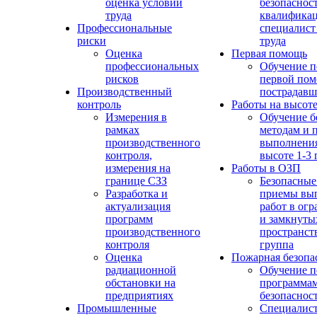
оценка условий
безопасност
труда
квалифика
Профессиональные
специалист
риски
труда
Оценка
Первая помощь
профессиональных
Обучение п
рисков
первой по
Производственный
пострадав
контроль
Работы на высот
Измерения в
Обучение б
рамках
методам и 
производственного
выполнения
контроля,
высоте 1-3 
измерения на
Работы в ОЗП
границе СЗЗ
Безопасные
Разработка и
приемы вы
актуализация
работ в ог
программ
и замкнуты
производственного
пространств
контроля
группа
Оценка
Пожарная безопа
радиационной
Обучение п
обстановки на
программа
предприятиях
безопаснос
Промышленные
Специалист