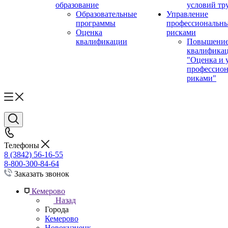
образование
условий тр
Образовательные
Управление
программы
профессиональн
Оценка
рисками
квалификации
Повышени
квалифика
"Оценка и 
профессио
риками"
Телефоны
8 (3842) 56-16-55
8-800-300-84-64
Заказать звонок
Кемерово
Назад
Города
Кемерово
Новокузнецк