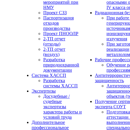
мероприятий при
опасными о
НМУ
IV класса 
Проект СЗЗ
Радиационная бе
Паспортизация
При работе
отходов
генерирую
производства
источника
Проект ПНООЛР
ионизирую
2-ТП отчет
излучения
(отходы)
При загото
2-ТП отчет
реализации
(воздух)
металлолом
Разработка
Рабочие професс
природоохранной
Обучение р
документации
профессия
Система ХАССП
Антитеррористич
Разработка
защищенность
системы ХАССП
Антитеррор
Экспертизы
защищенно
Досудебные /
объектов (
судебные
Получение серти
экспертизы
эксперта СОУТ
характера работы и
Подготовка
условий труда
аттестации
Дополнительное
выполнения
профессиональное
специально