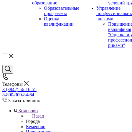
образование
условий тр
Образовательные
Управление
программы
профессиональн
Оценка
рисками
квалификации
Повышени
квалифика
"Оценка и 
профессио
риками"
Телефоны
8 (3842) 56-16-55
8-800-300-84-64
Заказать звонок
Кемерово
Назад
Города
Кемерово
Новокузнецк