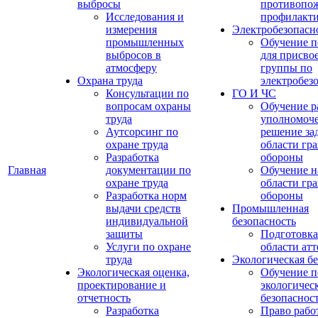
выбросы
противопо
Исследования и
профилакт
измерения
Электробезопасн
промышленных
Обучение п
выбросов в
для присво
атмосферу
группы по
Охрана труда
электробез
Консультации по
ГО И ЧС
вопросам охраны
Обучение р
труда
уполномоч
Аутсорсинг по
решение зад
охране труда
области гр
Разработка
обороны
Главная
документации по
Обучение н
охране труда
области гр
Разработка норм
обороны
выдачи средств
Промышленная
индивидуальной
безопасность
защиты
Подготовка
Услуги по охране
области ат
труда
Экологическая бе
Экологическая оценка,
Обучение п
проектирование и
экологичес
отчетность
безопаснос
Разработка
Право рабо