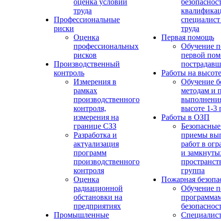
оценка условий
безопасност
труда
квалифика
Профессиональные
специалист
риски
труда
Оценка
Первая помощь
профессиональных
Обучение п
рисков
первой по
Производственный
пострадав
контроль
Работы на высот
Измерения в
Обучение б
рамках
методам и 
производственного
выполнения
контроля,
высоте 1-3 
измерения на
Работы в ОЗП
границе СЗЗ
Безопасные
Разработка и
приемы вы
актуализация
работ в ог
программ
и замкнуты
производственного
пространств
контроля
группа
Оценка
Пожарная безопа
радиационной
Обучение п
обстановки на
программа
предприятиях
безопаснос
Промышленные
Специалист