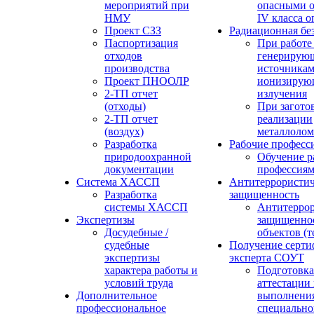
мероприятий при
опасными о
НМУ
IV класса 
Проект СЗЗ
Радиационная бе
Паспортизация
При работе
отходов
генерирую
производства
источника
Проект ПНООЛР
ионизирую
2-ТП отчет
излучения
(отходы)
При загото
2-ТП отчет
реализации
(воздух)
металлолом
Разработка
Рабочие професс
природоохранной
Обучение р
документации
профессия
Система ХАССП
Антитеррористич
Разработка
защищенность
системы ХАССП
Антитеррор
Экспертизы
защищенно
Досудебные /
объектов (
судебные
Получение серти
экспертизы
эксперта СОУТ
характера работы и
Подготовка
условий труда
аттестации
Дополнительное
выполнения
профессиональное
специально