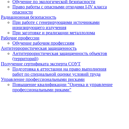
Обучение по экологической безопасности
Право работы с опасными отходами I-IV класса
опасности
Радиационная безопасность
При работе с генерирующими источниками
ионизирующего излучения
При заготовке и реализации металлолома
Рабочие профессии
Обучение рабочим профессиям
Антитеррористическая защищенность
Антитеррористическая защищенность объектов
(территорий)
Получение сертификата эксперта СОУТ
Подготовка к аттестации на право выполнения
работ по специальной оценке условий труда
Управление профессиональными рисками
Повышение квалификации "Оценка и управление
профессиональными риками"