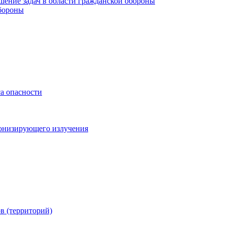
шение задач в области гражданской обороны
обороны
са опасности
онизирующего излучения
в (территорий)