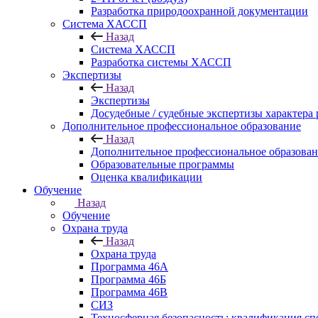
Разработка природоохранной документации
Система ХАССП
Назад
Система ХАССП
Разработка системы ХАССП
Экспертизы
Назад
Экспертизы
Досудебные / судебные экспертизы характера 
Дополнительное профессиональное образование
Назад
Дополнительное профессиональное образова
Образовательные программы
Оценка квалификации
Обучение
Назад
Обучение
Охрана труда
Назад
Охрана труда
Программа 46А
Программа 46Б
Программа 46В
СИЗ
Техносферная безопасность: квалификация сп