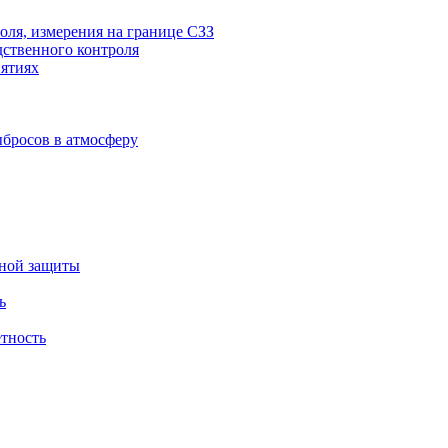
оля, измерения на границе СЗЗ
дственного контроля
ятиях
бросов в атмосферу
ьной защиты
ь
етность