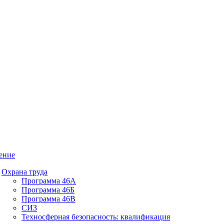
ение
Охрана труда
Программа 46А
Программа 46Б
Программа 46В
СИЗ
Техносферная безопасность: квалификация