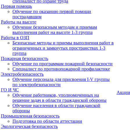
специалист по охране труда
Первая помощь
Обучение по оказанию первой помощи
пострадавшим
Работы на высоте
Обучение безопасным методам и приемам
выполнения работ на высоте 1-3 группа
Работы в ОЗП
Безопасные методы и приемы выполнения работ в
ограниченных и замкнутых пространствах 1-3
группа
Пожарная безопасность
Обучение по программам пожарной безопасности
Специалист по противопожарной профилактике
Электробезопасность
Обучение персонала для присвоения I-V группы
по электробезопасности
ГО И ЧС
Акци
Обучение работников, уполномоченных на
решение задач в области гражданской обороны
Обучение населения в области гражданской
обороны
Промышленная безопасность
Подготовка по области аттестации
Экологическая безопасность