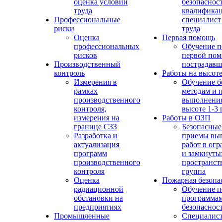
оценка условий
безопасност
труда
квалифика
Профессиональные
специалист
риски
труда
Оценка
Первая помощь
профессиональных
Обучение п
рисков
первой по
Производственный
пострадав
контроль
Работы на высот
Измерения в
Обучение б
рамках
методам и 
производственного
выполнения
контроля,
высоте 1-3 
измерения на
Работы в ОЗП
границе СЗЗ
Безопасные
Разработка и
приемы вы
актуализация
работ в ог
программ
и замкнуты
производственного
пространств
контроля
группа
Оценка
Пожарная безопа
радиационной
Обучение п
обстановки на
программа
предприятиях
безопаснос
Промышленные
Специалист