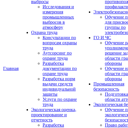
выбросы
противопо
Исследования и
профилакт
измерения
Электробезопасн
промышленных
Обучение п
выбросов в
для присво
атмосферу
группы по
Охрана труда
электробез
Консультации по
ГО И ЧС
вопросам охраны
Обучение р
труда
уполномоч
Аутсорсинг по
решение зад
охране труда
области гр
Разработка
обороны
Главная
документации по
Обучение н
охране труда
области гр
Разработка норм
обороны
выдачи средств
Промышленная
индивидуальной
безопасность
защиты
Подготовка
Услуги по охране
области ат
труда
Экологическая бе
Экологическая оценка,
Обучение п
проектирование и
экологичес
отчетность
безопаснос
Разработка
Право рабо