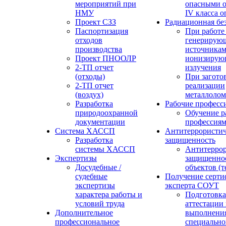
мероприятий при
опасными о
НМУ
IV класса 
Проект СЗЗ
Радиационная бе
Паспортизация
При работе
отходов
генерирую
производства
источника
Проект ПНООЛР
ионизирую
2-ТП отчет
излучения
(отходы)
При загото
2-ТП отчет
реализации
(воздух)
металлолом
Разработка
Рабочие професс
природоохранной
Обучение р
документации
профессия
Система ХАССП
Антитеррористич
Разработка
защищенность
системы ХАССП
Антитеррор
Экспертизы
защищенно
Досудебные /
объектов (
судебные
Получение серти
экспертизы
эксперта СОУТ
характера работы и
Подготовка
условий труда
аттестации
Дополнительное
выполнения
профессиональное
специально