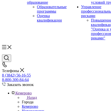
образование
условий тр
Образовательные
Управление
программы
профессиональн
Оценка
рисками
квалификации
Повышени
квалифика
"Оценка и 
профессио
риками"
Телефоны
8 (3842) 56-16-55
8-800-300-84-64
Заказать звонок
Кемерово
Назад
Города
Кемерово
Новокузнецк